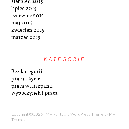
sierpień 2015
lipiec 2015
czerwiec 2015
maj 2015
kwiecień 2015
marzec 2015
KATEGORIE
Bez kategorii
praca i życie
praca w Hiszpanii
wypoczynek i praca
Copyright © 2026 | MH Purity
lite
WordPress Theme by
MH
Themes