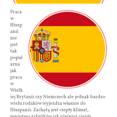
Praca
w
Hiszp
anii
nie
jest
tak
popul
arna
jak
praca
w
Wielk
iej Brytanii czy Niemczech ale jednak bardzo
wielu rodaków wyjeżdża właśnie do
Hiszpanii. Zachętą jest ciepły klimat,
mnóstwo zabytków jak również ciepła