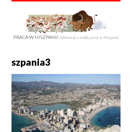
PRACA W HISZPANII
Informacje z rynku pracy w Hiszpanii
szpania3